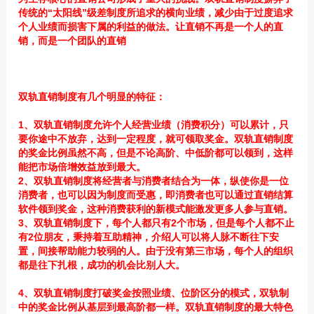
传统的“太阳线”级差制度所追求的横向业绩，减少由于过度追求
个人业绩而损害下属的利益的做法。让直销不再是一个人的直
销，而是一个团队的直销
双轨直销制度有几个明显的特征
：
1、双轨直销制度允许个人经营业绩（消费积分）可以累计，只
要你途中不放弃，达到一定程度，就可领取奖金。双轨直销制度
的奖金比例虽然不高，但是不论高阶、中低阶都可以领到，这样
能把市场倍增效益放到最大。
2、双轨直销制度将经营者与消费者结合为一体，纵使你是一位
消费者，也可以因为制度而受惠，即消费者也可以通过直销结算
软件领到奖金，这种消费获利的新模式能激发更多人参与直销。
3、双轨直销制度下，每个人都只有2个市场，但是每个人都不止
有2位朋友，秉持着互助精神，介绍人可以将人脉不断往下安
置，间接帮助能力较弱的人。由于没有第三市场，每个人的组织
都是往下扎根，成功的机会比别人大。
4、双轨直销制度打破奖金按照业绩、位阶区分的模式，双轨制
中的奖金比例从基层到最高阶都一样。双轨直销制度的最大特色