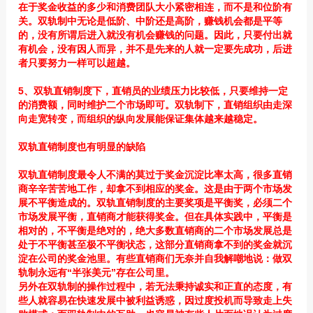
在于奖金收益的多少和消费团队大小紧密相连，而不是和位阶有
关。双轨制中无论是低阶、中阶还是高阶，赚钱机会都是平等
的，没有所谓后进入就没有机会赚钱的问题。因此，只要付出就
有机会，没有因人而异，并不是先来的人就一定要先成功，后进
者只要努力一样可以超越。
5、双轨直销制度下，直销员的业绩压力比较低，只要维持一定
的消费额，同时维护二个市场即可。双轨制下，直销组织由走深
向走宽转变，而组织的纵向发展能保证集体越来越稳定。
双轨直销制度也有明显的缺陷
双轨直销制度最令人不满的莫过于奖金沉淀比率太高，很多直销
商辛辛苦苦地工作，却拿不到相应的奖金。这是由于两个市场发
展不平衡造成的。双轨直销制度的主要奖项是平衡奖，必须二个
市场发展平衡，直销商才能获得奖金。但在具体实践中，平衡是
相对的，不平衡是绝对的，绝大多数直销商的二个市场发展总是
处于不平衡甚至极不平衡状态，这部分直销商拿不到的奖金就沉
淀在公司的奖金池里。有些直销商们无奈并自我解嘲地说：做双
轨制永远有“半张美元”存在公司里。
另外在双轨制的操作过程中，若无法秉持诚实和正直的态度，有
些人就容易在快速发展中被利益诱惑，因过度投机而导致走上失