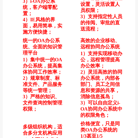
3）i-OA办公系
设置，灵活设置人
统，客户端零配
员权限；
置；
3）支持指定性人员
4）IE风格的界
的传阅、审批的直
面，易用简单，实
送流程；
施方便快捷；
统一的OA办公系
高效的企业移动、
统、全面的知识管
远程协同办公系统
理平台
1）支持实现移动办
1）集中统一的OA
公，远程管理提高
办公系统，提高集
办公效率；
体协同工作效率；
2）灵活高效的协同
2）规章制度、标
办公系统，内部各
准文件、产品服务
部门、员工之间信
等统一管理；
息和资源的共享，
3）严格的知识、
消除信息孤岛；
文件查询控制管理
3）可以自由定义i-
权限；
OA协同办公系统中
的权限角色；
价格便宜，只是同
多级组织机构，适
类OA办公系统的
合多分支机构应用
1/3甚至1/5