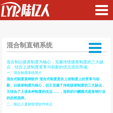
混合制直销系统
混合制以级差制度为核心，克服传统级差制度的三大缺
点，结合上述制度变革与创新的优点混合而成。
一、混合制度系统简介
混合式制度直销软件 混合式制度是在上述制度上的变革与创
新，以级差制度为核心，但又克服了传统级差制度的三大缺点，
又结合了上述各种制度的优点...... ，混和的计酬模式是直销行业
的必然选择。
二、陆亿人直销管理软件特点