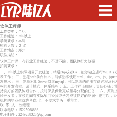
软件工程师
工作类型：
全职
工作经验：
2年以上
学历要求：
本科
招聘人数：
２ 名
工作地点：
郑州
职位描述：
软件工作师，有行业工作经验，不骄不躁，团队执行力较强！
招聘要求：
一、1年以上实际项目开发经验，精通php或者C#，能够独立进行WEB
发工作； 二、熟悉web前台技术，能够熟练使用html、div、css、js、jquery、
发技术； 三、熟悉SQL Server或者mysql，可以熟练的使用存储过程及
构的开发流程、设计模式、体系结构； 五、工作严谨细致，责任心强；
持良好的团队沟通合作，按时保质保量完成领导分配的任务； 六、原则
验开发者，在校期间有实际项目经验或学习成绩良好的应届生也可以，经
机构的毕业生优先考虑 七、不要求学历，重能力。
联 系 人：
刘经理
联系电话：
15225068836
电子邮件：
2249258325@qq.com