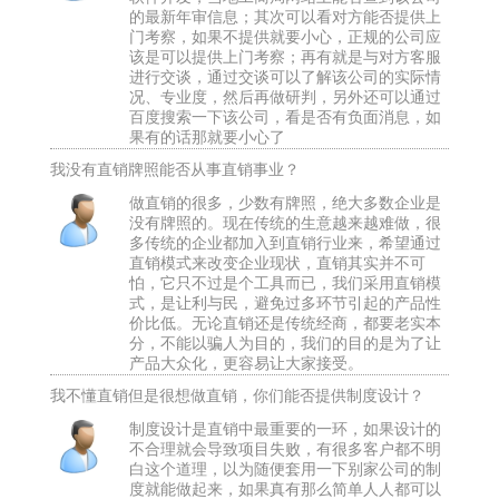
的最新年审信息；其次可以看对方能否提供上
门考察，如果不提供就要小心，正规的公司应
该是可以提供上门考察；再有就是与对方客服
进行交谈，通过交谈可以了解该公司的实际情
况、专业度，然后再做研判，另外还可以通过
百度搜索一下该公司，看是否有负面消息，如
果有的话那就要小心了
我没有直销牌照能否从事直销事业？
做直销的很多，少数有牌照，绝大多数企业是
没有牌照的。现在传统的生意越来越难做，很
多传统的企业都加入到直销行业来，希望通过
直销模式来改变企业现状，直销其实并不可
怕，它只不过是个工具而已，我们采用直销模
式，是让利与民，避免过多环节引起的产品性
价比低。无论直销还是传统经商，都要老实本
分，不能以骗人为目的，我们的目的是为了让
产品大众化，更容易让大家接受。
我不懂直销但是很想做直销，你们能否提供制度设计？
制度设计是直销中最重要的一环，如果设计的
不合理就会导致项目失败，有很多客户都不明
白这个道理，以为随便套用一下别家公司的制
度就能做起来，如果真有那么简单人人都可以