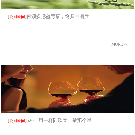
[
]
何须多虑盈亏事，终归小满胜
公司新闻
.....
MORE>>
[
]
520，用一杯陆玖春，敬那个最
公司新闻