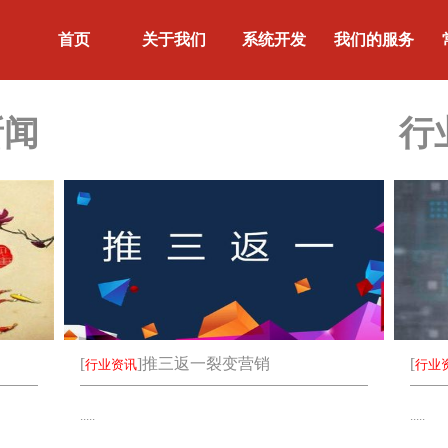
首页
关于我们
系统开发
我们的服务
新闻
行
[
]
推三返一裂变营销
[
行业资讯
行业
.....
.....